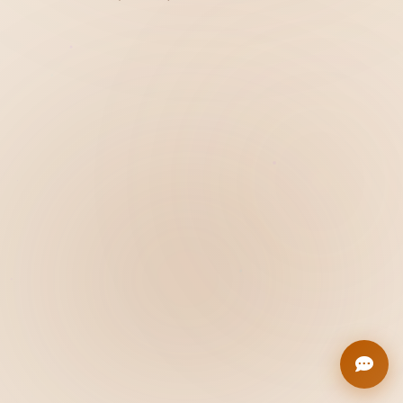
Hiển thị
Nhớ tài khoản
Quên mật khẩu ?
Đăng nhập
Bạn không có tài khoản?
Đăng ký