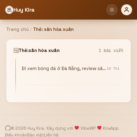
Huy Kira
Trang chủ
/
Thẻ:
sân hòa xuân
Đăng nhập
Đăng ký
Thẻ:
sân hòa xuân
1 bài viết
Đi xem bóng đá ở Đà Nẵng, review sân Hòa Xuân
Bạn cần đăng nhập để sử dụng Website!
10 Th1
Hoặc
ZALO ADMIN
Nhắn Zalo
Email/Tên đăng nhập
0358949680
© 2026 Huy Kira. Xây dựng với
VibeWP
KiraApp
Mật khẩu
Điều khoản
Bảo mật
Liên hệ