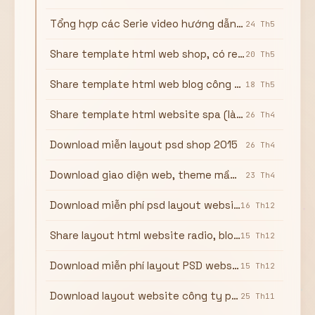
Hiển thị
Tổng hợp các Serie video hướng dẫn thiết kế web cơ bản và nâng cao
24 Th5
Nhớ tài khoản
Quên mật khẩu ?
Share template html web shop, có reponsive
20 Th5
Đăng nhập
Share template html web blog công nghệ, blog cá nhân.
18 Th5
Bạn không có tài khoản?
Đăng ký
Share template html website spa (làm đẹp)
26 Th4
Download miễn layout psd shop 2015
26 Th4
Download giao diện web, theme mầm non
23 Th4
Download miễn phí psd layout website công ty công nghệ
16 Th12
Share layout html website radio, blog radio
15 Th12
Download miễn phí layout PSD website blog radio, layout website radio
15 Th12
Download layout website công ty phong cách nhật
25 Th11