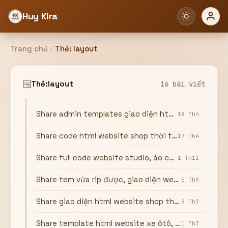
Huy Kira
Trang chủ
/
Thẻ:
layout
Đăng nhập
Đăng ký
Thẻ:
layout
16 bài viết
Share admin templates giao diện html trang admin
Bạn cần đăng nhập để sử dụng Website!
18 Th4
Share code html website shop thời trang online
17 Th4
Share full code website studio, áo cưới bằng wordpress
1 Th11
Hoặc
Share tem vừa rip được, giao diện webshop thời trang
5 Th9
ZALO ADMIN
Nhắn Zalo
Email/Tên đăng nhập
0358949680
Share giao diện html website shop thời trang
9 Th7
Mật khẩu
Share template html website xe ôtô, có reponsive
1 Th7