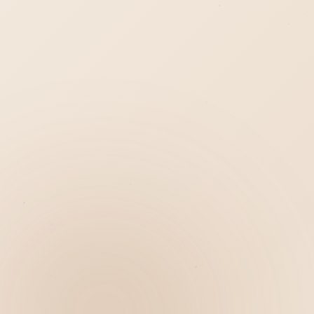
Hiển thị
Nhớ tài khoản
Quên mật khẩu ?
Đăng nhập
Bạn không có tài khoản?
Đăng ký