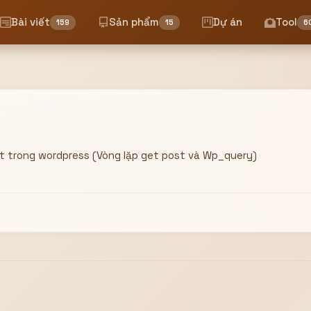
Bài viết
Sản phẩm
Dự án
Tool
159
15
6
ết trong wordpress (Vòng lặp get post và Wp_query)