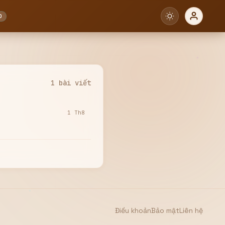
0
1 bài viết
1 Th8
Điều khoản
Bảo mật
Liên hệ