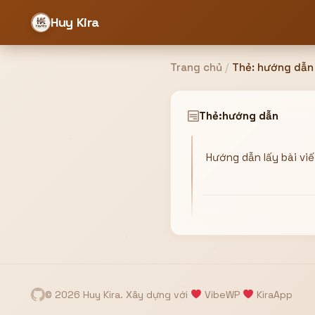
Huy Kira
Trang chủ
/
Thẻ:
hướng dẫn
Đăng nhập
Đăng ký
Thẻ:
hướng dẫn
Hướng dẫn lấy bài vi
Bạn cần đăng nhập để sử dụng Website!
Hoặc
ZALO ADMIN
Nhắn Zalo
Email/Tên đăng nhập
0358949680
© 2026 Huy Kira. Xây dựng với
VibeWP
KiraApp
Mật khẩu