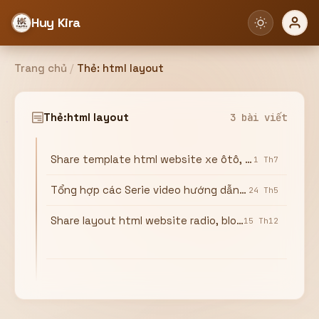
Huy Kira
Trang chủ
/
Thẻ:
html layout
Đăng nhập
Đăng ký
Thẻ:
html layout
3 bài viết
Share template html website xe ôtô, có reponsive
Bạn cần đăng nhập để sử dụng Website!
1 Th7
Tổng hợp các Serie video hướng dẫn thiết kế web cơ bản và nâng cao
24 Th5
Share layout html website radio, blog radio
15 Th12
Hoặc
ZALO ADMIN
Nhắn Zalo
Email/Tên đăng nhập
0358949680
Mật khẩu